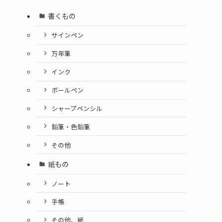
書くもの
サインペン
万年筆
インク
ボールペン
シャープペンシル
鉛筆・色鉛筆
その他
紙もの
ノート
手帳
その他、紙