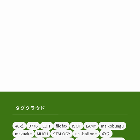
タグクラウド
4C芯
3776
EDiT
filofax
ISOT
LAMY
maikobungu
makuake
MUCU
STALOGY
uni-ball one
のり