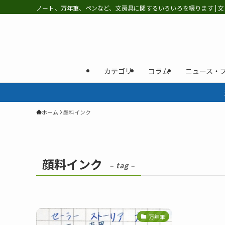
ノート、万年筆、ペンなど、文房具に関するいろいろを綴ります | 文
カテゴリ
コラム
ニュース・
ホーム
顔料インク
顔料インク
– tag –
万年筆