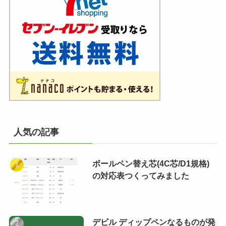
人気の記事
ボールペン替え芯(4C芯/D1規格)
の対応表つくってみました
デビル ディップペンなるものが発