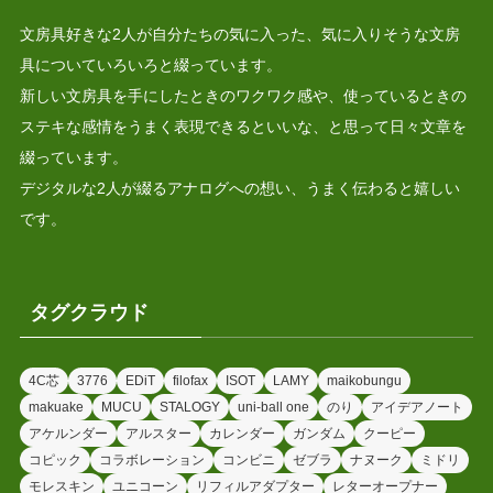
文房具好きな2人が自分たちの気に入った、気に入りそうな文房
具についていろいろと綴っています。
新しい文房具を手にしたときのワクワク感や、使っているときの
ステキな感情をうまく表現できるといいな、と思って日々文章を
綴っています。
デジタルな2人が綴るアナログへの想い、うまく伝わると嬉しい
です。
タグクラウド
4C芯
3776
EDiT
filofax
ISOT
LAMY
maikobungu
makuake
MUCU
STALOGY
uni-ball one
のり
アイデアノート
アケルンダー
アルスター
カレンダー
ガンダム
クーピー
コピック
コラボレーション
コンビニ
ゼブラ
ナヌーク
ミドリ
モレスキン
ユニコーン
リフィルアダプター
レターオープナー