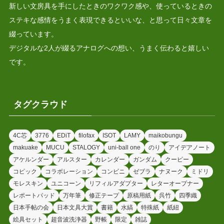
新しい文房具を手にしたときのワクワク感や、使っているときの
ステキな感情をうまく表現できるといいな、と思って日々文章を
綴っています。
デジタルな2人が綴るアナログへの想い、うまく伝わると嬉しい
です。
タグクラウド
4C芯
3776
EDiT
filofax
ISOT
LAMY
maikobungu
makuake
MUCU
STALOGY
uni-ball one
のり
アイデアノート
アケルンダー
アルスター
カレンダー
ガンダム
クーピー
コピック
コラボレーション
コンビニ
ゼブラ
ナヌーク
ミドリ
モレスキン
ユニコーン
リフィルアダプター
レターオープナー
レポートパッド
万年筆
修正テープ
原稿用紙
呉竹
四季織
日本手帖の会
日本文具大賞
書籍
水縞
特殊紙
紙紐
絵具セット
超音波洗浄器
野帳
限定
雑誌