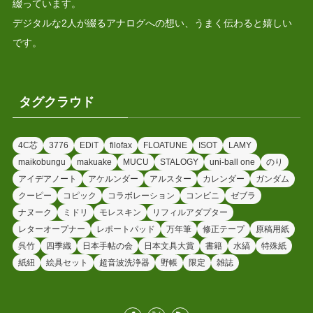
綴っています。
デジタルな2人が綴るアナログへの想い、うまく伝わると嬉しい
です。
タグクラウド
4C芯
3776
EDiT
filofax
FLOATUNE
ISOT
LAMY
maikobungu
makuake
MUCU
STALOGY
uni-ball one
のり
アイデアノート
アケルンダー
アルスター
カレンダー
ガンダム
クーピー
コピック
コラボレーション
コンビニ
ゼブラ
ナヌーク
ミドリ
モレスキン
リフィルアダプター
レターオープナー
レポートパッド
万年筆
修正テープ
原稿用紙
呉竹
四季織
日本手帖の会
日本文具大賞
書籍
水縞
特殊紙
紙紐
絵具セット
超音波洗浄器
野帳
限定
雑誌