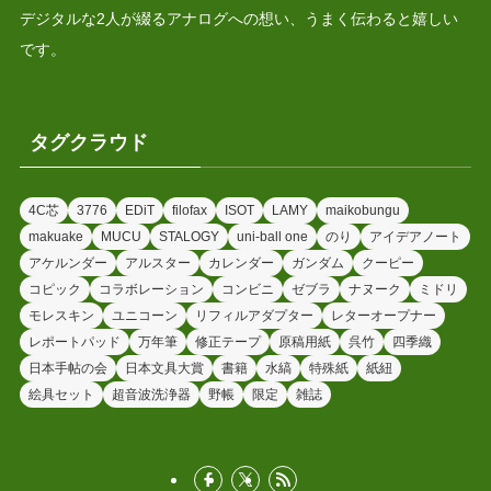
デジタルな2人が綴るアナログへの想い、うまく伝わると嬉しい
です。
タグクラウド
4C芯
3776
EDiT
filofax
ISOT
LAMY
maikobungu
makuake
MUCU
STALOGY
uni-ball one
のり
アイデアノート
アケルンダー
アルスター
カレンダー
ガンダム
クーピー
コピック
コラボレーション
コンビニ
ゼブラ
ナヌーク
ミドリ
モレスキン
ユニコーン
リフィルアダプター
レターオープナー
レポートパッド
万年筆
修正テープ
原稿用紙
呉竹
四季織
日本手帖の会
日本文具大賞
書籍
水縞
特殊紙
紙紐
絵具セット
超音波洗浄器
野帳
限定
雑誌