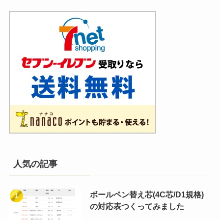
人気の記事
ボールペン替え芯(4C芯/D1規格)
の対応表つくってみました