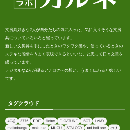
文房具好きな2人が自分たちの気に入った、気に入りそうな文房
具についていろいろと綴っています。
新しい文房具を手にしたときのワクワク感や、使っているときの
ステキな感情をうまく表現できるといいな、と思って日々文章を
綴っています。
デジタルな2人が綴るアナログへの想い、うまく伝わると嬉しい
です。
タグクラウド
4C芯
3776
EDiT
filofax
FLOATUNE
ISOT
LAMY
maikobungu
makuake
MUCU
STALOGY
uni-ball one
のり