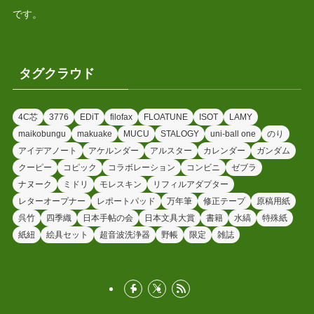
です。
タグクラウド
4C芯
3776
EDiT
filofax
FLOATUNE
ISOT
LAMY
maikobungu
makuake
MUCU
STALOGY
uni-ball one
のり
アイデアノート
アケルンダー
アルスター
カレンダー
ガンダム
クーピー
コピック
コラボレーション
コンビニ
ゼブラ
ナヌーク
ミドリ
モレスキン
リフィルアダプター
レターオープナー
レポートパッド
万年筆
修正テープ
原稿用紙
呉竹
四季織
日本手帖の会
日本文具大賞
書籍
水縞
特殊紙
紙紐
絵具セット
超音波洗浄器
野帳
限定
雑誌