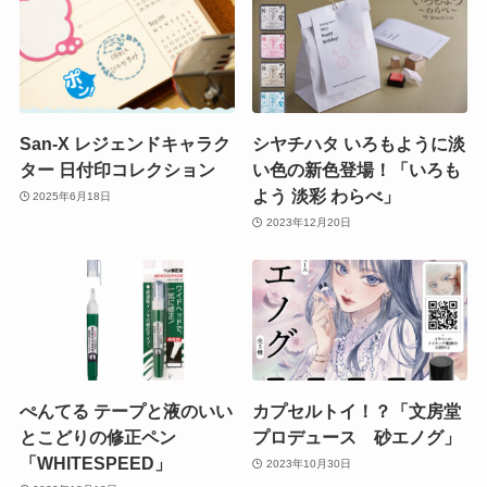
San-X レジェンドキャラク
シヤチハタ いろもように淡
ター 日付印コレクション
い色の新色登場！「いろも
よう 淡彩 わらべ」
2025年6月18日
2023年12月20日
ぺんてる テープと液のいい
カプセルトイ！？「文房堂
とこどりの修正ペン
プロデュース 砂エノグ」
「WHITESPEED」
2023年10月30日