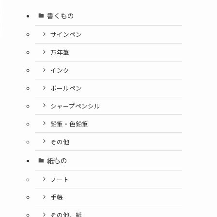
書くもの
サインペン
万年筆
インク
ボールペン
シャープペンシル
鉛筆・色鉛筆
その他
紙もの
ノート
手帳
その他、紙