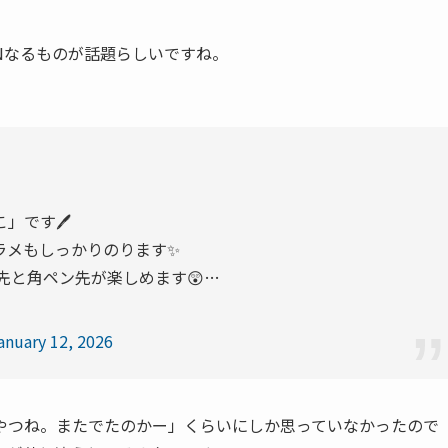
ENなるものが話題らしいですね。
。
」です🖊
ラメもしっかりのります✨
先と角ペン先が楽しめます😲…
anuary 12, 2026
やつね。またでたのかー」くらいにしか思っていなかったので