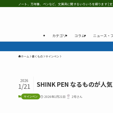
ノート、万年筆、ペンなど、文房具に関するいろいろを綴ります | 文
カテゴリ
コラム
ニュース・
ホーム
書くもの
サインペン
2026
SHINK PEN なるものが人
1/21
サインペン
2026年1月21日
2号さん