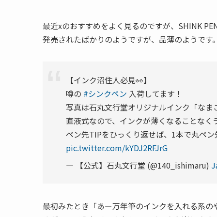
最近xのおすすめをよく見るのですが、SHINK P
発売されたばかりのようですが、品薄のようです
【インク沼住人必見👀】
噂の
#シンクペン
入荷してます！
写真は石丸文行堂オリジナルインク「なまこ
直液式なので、インクが薄くなることなく
ペン先TIPをひっくり返せば、1本で丸ペン
pic.twitter.com/kYDJ2RFJrG
— 【公式】石丸文行堂 (@140_ishimaru)
J
最初みたとき「あー万年筆のインクを入れる系の