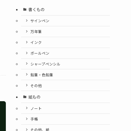
書くもの
サインペン
万年筆
インク
ボールペン
シャープペンシル
鉛筆・色鉛筆
その他
紙もの
ノート
手帳
その他、紙