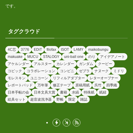
です。
タグクラウド
4C芯
3776
EDiT
filofax
ISOT
LAMY
maikobungu
makuake
MUCU
STALOGY
uni-ball one
のり
アイデアノート
アケルンダー
アルスター
カレンダー
ガンダム
クーピー
コピック
コラボレーション
コンビニ
ゼブラ
ナヌーク
ミドリ
モレスキン
ユニコーン
リフィルアダプター
レターオープナー
レポートパッド
万年筆
修正テープ
原稿用紙
呉竹
四季織
日本手帖の会
日本文具大賞
書籍
水縞
特殊紙
紙紐
絵具セット
超音波洗浄器
野帳
限定
雑誌