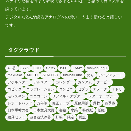
ステキな感情をうまく表現できるといいな、と思って日々文章を
綴っています。
デジタルな2人が綴るアナログへの想い、うまく伝わると嬉しい
です。
タグクラウド
4C芯
3776
EDiT
filofax
ISOT
LAMY
maikobungu
makuake
MUCU
STALOGY
uni-ball one
のり
アイデアノート
アケルンダー
アルスター
カレンダー
ガンダム
クーピー
コピック
コラボレーション
コンビニ
ゼブラ
ナヌーク
ミドリ
モレスキン
ユニコーン
リフィルアダプター
レターオープナー
レポートパッド
万年筆
修正テープ
原稿用紙
呉竹
四季織
日本手帖の会
日本文具大賞
書籍
水縞
特殊紙
紙紐
絵具セット
超音波洗浄器
野帳
限定
雑誌