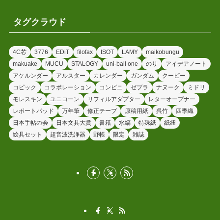
タグクラウド
4C芯
3776
EDiT
filofax
ISOT
LAMY
maikobungu
makuake
MUCU
STALOGY
uni-ball one
のり
アイデアノート
アケルンダー
アルスター
カレンダー
ガンダム
クーピー
コピック
コラボレーション
コンビニ
ゼブラ
ナヌーク
ミドリ
モレスキン
ユニコーン
リフィルアダプター
レターオープナー
レポートパッド
万年筆
修正テープ
原稿用紙
呉竹
四季織
日本手帖の会
日本文具大賞
書籍
水縞
特殊紙
紙紐
絵具セット
超音波洗浄器
野帳
限定
雑誌