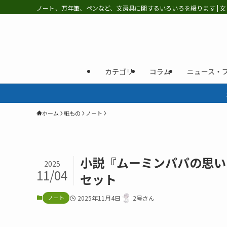
ノート、万年筆、ペンなど、文房具に関するいろいろを綴ります | 文
カテゴリ
コラム
ニュース・
ホーム
紙もの
ノート
小説『ムーミンパパの思い
2025
11/04
セット
ノート
2025年11月4日
2号さん