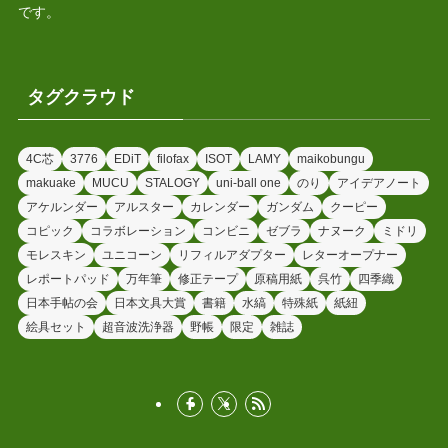
です。
タグクラウド
4C芯
3776
EDiT
filofax
ISOT
LAMY
maikobungu
makuake
MUCU
STALOGY
uni-ball one
のり
アイデアノート
アケルンダー
アルスター
カレンダー
ガンダム
クーピー
コピック
コラボレーション
コンビニ
ゼブラ
ナヌーク
ミドリ
モレスキン
ユニコーン
リフィルアダプター
レターオープナー
レポートパッド
万年筆
修正テープ
原稿用紙
呉竹
四季織
日本手帖の会
日本文具大賞
書籍
水縞
特殊紙
紙紐
絵具セット
超音波洗浄器
野帳
限定
雑誌