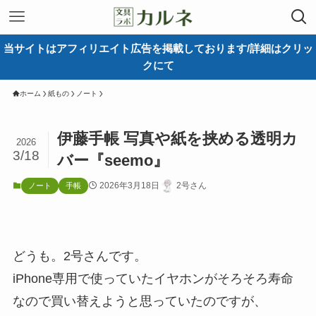
当サイトはアフィリエイト広告を掲載しております/詳細はクリッ
クにて
ホーム
紙もの
ノート
伊藤手帳 写真や紙を挟める透明カ
2026
3/18
バー『seemo』
2026年3月18日
2号さん
ノート
手帳
どうも。2号さんです。
iPhone専用で使っていたイヤホンがそろそろ寿命
なので買い替えようと思っていたのですが、