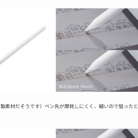
銅製素材だそうです）ペン先が摩耗しにくく、細いので狙った