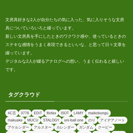
文房具好きな2人が自分たちの気に入った、気に入りそうな文房
具についていろいろと綴っています。
新しい文房具を手にしたときのワクワク感や、使っているときの
ステキな感情をうまく表現できるといいな、と思って日々文章を
綴っています。
デジタルな2人が綴るアナログへの想い、うまく伝わると嬉しい
です。
タグクラウド
4C芯
3776
EDiT
filofax
ISOT
LAMY
maikobungu
makuake
MUCU
STALOGY
uni-ball one
のり
アイデアノート
アケルンダー
アルスター
カレンダー
ガンダム
クーピー