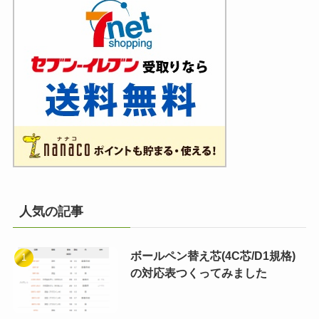
人気の記事
ボールペン替え芯(4C芯/D1規格)
の対応表つくってみました