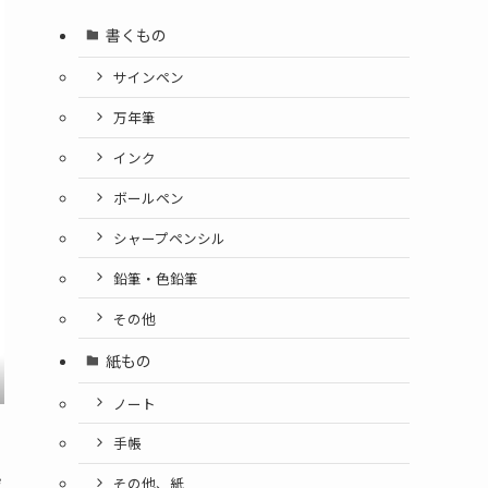
書くもの
サインペン
万年筆
インク
ボールペン
シャープペンシル
鉛筆・色鉛筆
その他
紙もの
ノート
手帳
ザ
その他、紙