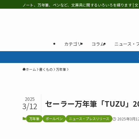
ノート、万年筆、ペンなど、文房具に関するいろいろを綴ります | 文
カテゴリ
コラム
ニュース・
ホーム
書くもの
万年筆
2025
セーラー万年筆「TUZU」2
3/12
万年筆
ボールペン
ニュース・プレスリリース
2025年3月1