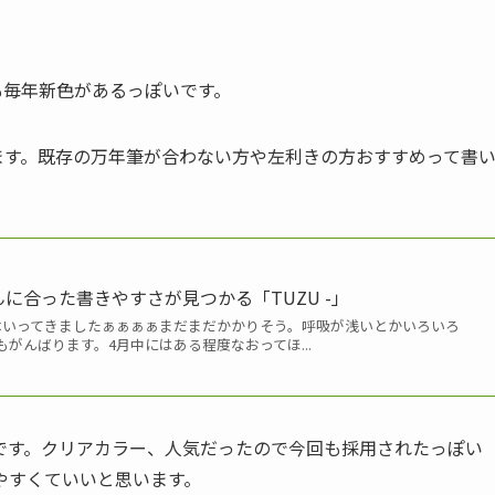
も毎年新色があるっぽいです。
ます。既存の万年筆が合わない方や左利きの方おすすめって書
んに合った書きやすさが見つかる「TUZU -」
体いってきましたぁぁぁぁまだまだかかりそう。呼吸が浅いとかいろいろ
がんばります。4月中にはある程度なおってほ...
です。クリアカラー、人気だったので今回も採用されたっぽい
やすくていいと思います。