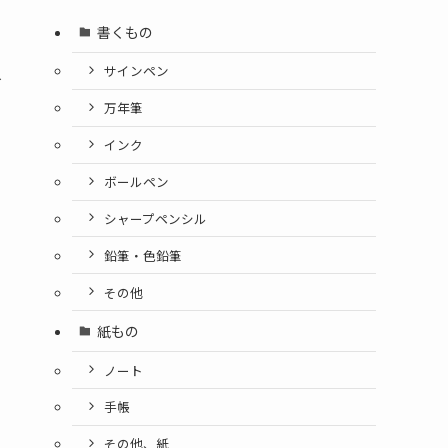
書くもの
人
サインペン
万年筆
インク
ボールペン
シャープペンシル
鉛筆・色鉛筆
その他
紙もの
ノート
手帳
その他、紙