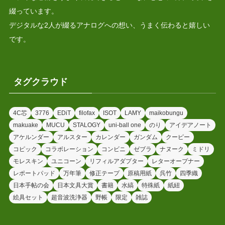
綴っています。
デジタルな2人が綴るアナログへの想い、うまく伝わると嬉しい
です。
タグクラウド
4C芯
3776
EDiT
filofax
ISOT
LAMY
maikobungu
makuake
MUCU
STALOGY
uni-ball one
のり
アイデアノート
アケルンダー
アルスター
カレンダー
ガンダム
クーピー
コピック
コラボレーション
コンビニ
ゼブラ
ナヌーク
ミドリ
モレスキン
ユニコーン
リフィルアダプター
レターオープナー
レポートパッド
万年筆
修正テープ
原稿用紙
呉竹
四季織
日本手帖の会
日本文具大賞
書籍
水縞
特殊紙
紙紐
絵具セット
超音波洗浄器
野帳
限定
雑誌