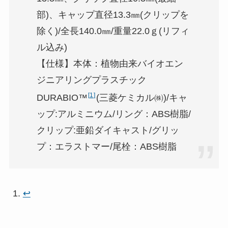
部)、キャップ直径13.3㎜(クリップを
除く)/全長140.0㎜/重量22.0ｇ(リフィ
ル込み)
【仕様】本体：植物由来バイオエン
ジニアリングプラスチック
1
DURABIO™
(三菱ケミカル㈱)/キャ
ップ:アルミニウム/リング：ABS樹脂/
クリップ:亜鉛ダイキャスト/グリッ
プ：エラストマー/尾栓：ABS樹脂
↩︎