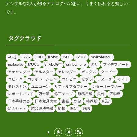
デジタルな2人が綴るアナログへの想い、うまく伝わると嬉しい
です。
タグクラウド
4C芯
3776
EDiT
filofax
ISOT
LAMY
maikobungu
makuake
MUCU
STALOGY
uni-ball one
のり
アイデアノート
アケルンダー
アルスター
カレンダー
ガンダム
クーピー
コピック
コラボレーション
コンビニ
ゼブラ
ナヌーク
ミドリ
モレスキン
ユニコーン
リフィルアダプター
レターオープナー
レポートパッド
万年筆
修正テープ
原稿用紙
呉竹
四季織
日本手帖の会
日本文具大賞
書籍
水縞
特殊紙
紙紐
絵具セット
超音波洗浄器
野帳
限定
雑誌