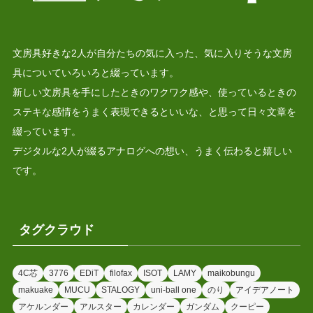
文房具好きな2人が自分たちの気に入った、気に入りそうな文房
具についていろいろと綴っています。
新しい文房具を手にしたときのワクワク感や、使っているときの
ステキな感情をうまく表現できるといいな、と思って日々文章を
綴っています。
デジタルな2人が綴るアナログへの想い、うまく伝わると嬉しい
です。
タグクラウド
4C芯
3776
EDiT
filofax
ISOT
LAMY
maikobungu
makuake
MUCU
STALOGY
uni-ball one
のり
アイデアノート
アケルンダー
アルスター
カレンダー
ガンダム
クーピー