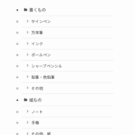
書くもの
サインペン
万年筆
インク
ボールペン
シャープペンシル
鉛筆・色鉛筆
その他
紙もの
ノート
手帳
その他、紙