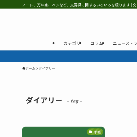
ノート、万年筆、ペンなど、文房具に関するいろいろを綴ります | 文
カテゴリ
コラム
ニュース・
ホーム
ダイアリー
ダイアリー
– tag –
手帳