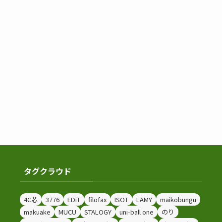
タグクラウド
4C芯
3776
EDiT
filofax
ISOT
LAMY
maikobungu
makuake
MUCU
STALOGY
uni-ball one
のり