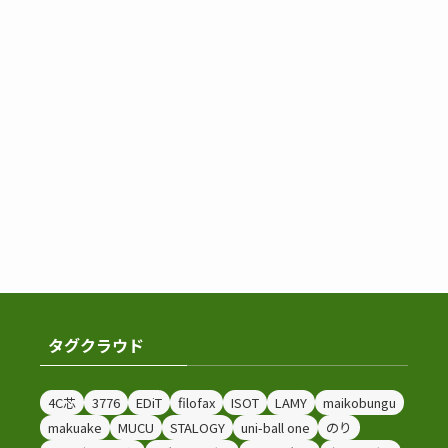
タグクラウド
4C芯
3776
EDiT
filofax
ISOT
LAMY
maikobungu
makuake
MUCU
STALOGY
uni-ball one
のり