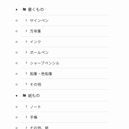
書くもの
サインペン
万年筆
インク
ボールペン
シャープペンシル
鉛筆・色鉛筆
その他
紙もの
ノート
手帳
その他、紙