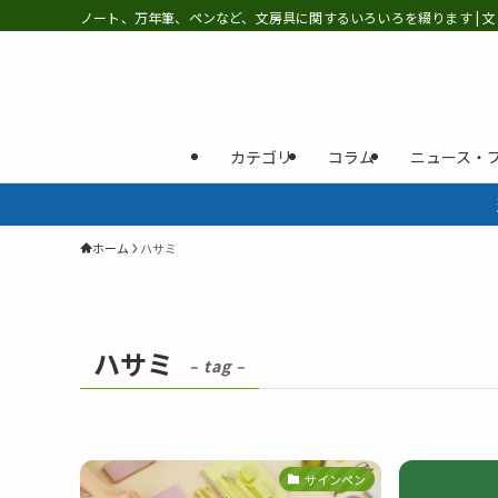
ノート、万年筆、ペンなど、文房具に関するいろいろを綴ります | 文
カテゴリ
コラム
ニュース・
ホーム
ハサミ
ハサミ
– tag –
サインペン