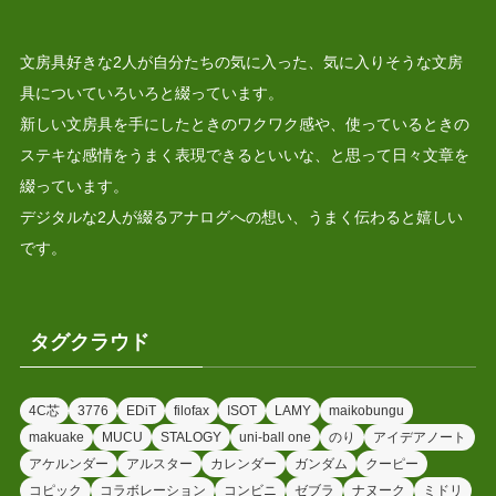
文房具好きな2人が自分たちの気に入った、気に入りそうな文房
具についていろいろと綴っています。
新しい文房具を手にしたときのワクワク感や、使っているときの
ステキな感情をうまく表現できるといいな、と思って日々文章を
綴っています。
デジタルな2人が綴るアナログへの想い、うまく伝わると嬉しい
です。
タグクラウド
4C芯
3776
EDiT
filofax
ISOT
LAMY
maikobungu
makuake
MUCU
STALOGY
uni-ball one
のり
アイデアノート
アケルンダー
アルスター
カレンダー
ガンダム
クーピー
コピック
コラボレーション
コンビニ
ゼブラ
ナヌーク
ミドリ