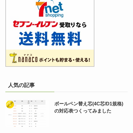
人気の記事
ボールペン替え芯(4C芯/D1規格)
の対応表つくってみました