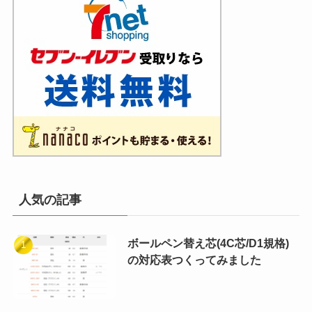
人気の記事
ボールペン替え芯(4C芯/D1規格)
の対応表つくってみました