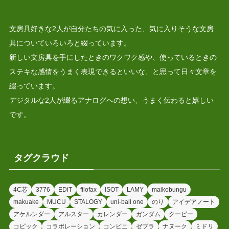
文房具好きな2人が自分たちの気に入った、気に入りそうな文房
具についていろいろと綴っています。
新しい文房具を手にしたときのワクワク感や、使っているときの
ステキな感情をうまく表現できるといいな、と思って日々文章を
綴っています。
デジタルな2人が綴るアナログへの想い、うまく伝わると嬉しい
です。
タグクラウド
4C芯
3776
EDiT
filofax
ISOT
LAMY
maikobungu
makuake
MUCU
STALOGY
uni-ball one
のり
アイデアノート
アケルンダー
アルスター
カレンダー
ガンダム
クーピー
コピック
コラボレーション
コンビニ
ゼブラ
ナヌーク
ミドリ