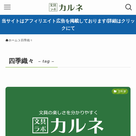
当サイトはアフィリエイト広告を掲載しております/詳細はクリッ
クにて
ホーム
四季織々
四季織々
– tag –
万年筆