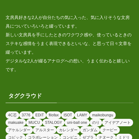
文房具好きな2人が自分たちの気に入った、気に入りそうな文房
具についていろいろと綴っています。
新しい文房具を手にしたときのワクワク感や、使っているときの
ステキな感情をうまく表現できるといいな、と思って日々文章を
綴っています。
デジタルな2人が綴るアナログへの想い、うまく伝わると嬉しい
です。
タグクラウド
4C芯
3776
EDiT
filofax
ISOT
LAMY
maikobungu
makuake
MUCU
STALOGY
uni-ball one
のり
アイデアノート
アケルンダー
アルスター
カレンダー
ガンダム
クーピー
コピック
コラボレーション
コンビニ
ゼブラ
ナヌーク
ミドリ