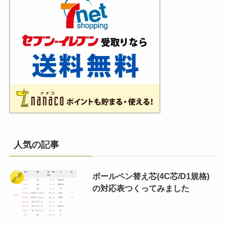
人気の記事
ボールペン替え芯(4C芯/D1規格)
の対応表つくってみました