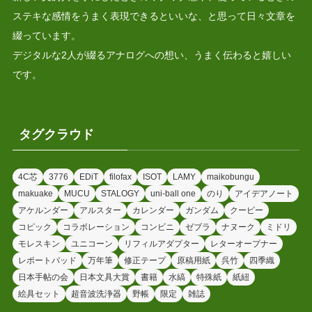
ステキな感情をうまく表現できるといいな、と思って日々文章を
綴っています。
デジタルな2人が綴るアナログへの想い、うまく伝わると嬉しい
です。
タグクラウド
4C芯
3776
EDiT
filofax
ISOT
LAMY
maikobungu
makuake
MUCU
STALOGY
uni-ball one
のり
アイデアノート
アケルンダー
アルスター
カレンダー
ガンダム
クーピー
コピック
コラボレーション
コンビニ
ゼブラ
ナヌーク
ミドリ
モレスキン
ユニコーン
リフィルアダプター
レターオープナー
レポートパッド
万年筆
修正テープ
原稿用紙
呉竹
四季織
日本手帖の会
日本文具大賞
書籍
水縞
特殊紙
紙紐
絵具セット
超音波洗浄器
野帳
限定
雑誌