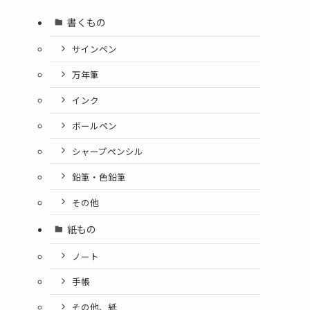
書くもの
サインペン
万年筆
インク
ボールペン
シャープペンシル
鉛筆・色鉛筆
その他
紙もの
ノート
手帳
その他、紙