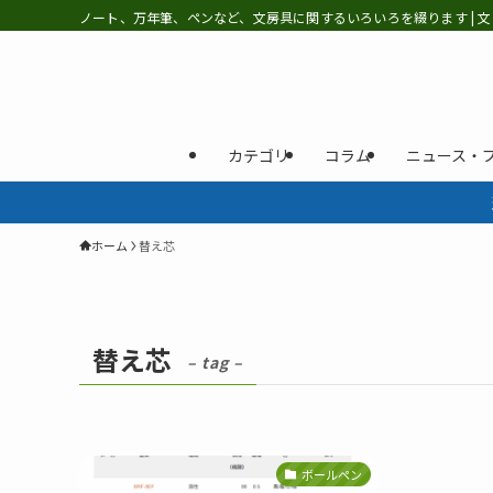
ノート、万年筆、ペンなど、文房具に関するいろいろを綴ります | 文
カテゴリ
コラム
ニュース・
ホーム
替え芯
替え芯
– tag –
ボールペン