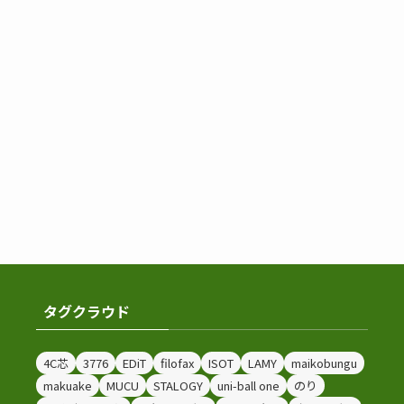
タグクラウド
4C芯
3776
EDiT
filofax
ISOT
LAMY
maikobungu
makuake
MUCU
STALOGY
uni-ball one
のり