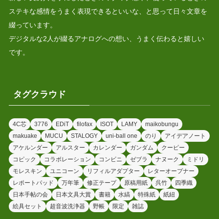
ステキな感情をうまく表現できるといいな、と思って日々文章を
綴っています。
デジタルな2人が綴るアナログへの想い、うまく伝わると嬉しい
です。
タグクラウド
4C芯
3776
EDiT
filofax
ISOT
LAMY
maikobungu
makuake
MUCU
STALOGY
uni-ball one
のり
アイデアノート
アケルンダー
アルスター
カレンダー
ガンダム
クーピー
コピック
コラボレーション
コンビニ
ゼブラ
ナヌーク
ミドリ
モレスキン
ユニコーン
リフィルアダプター
レターオープナー
レポートパッド
万年筆
修正テープ
原稿用紙
呉竹
四季織
日本手帖の会
日本文具大賞
書籍
水縞
特殊紙
紙紐
絵具セット
超音波洗浄器
野帳
限定
雑誌