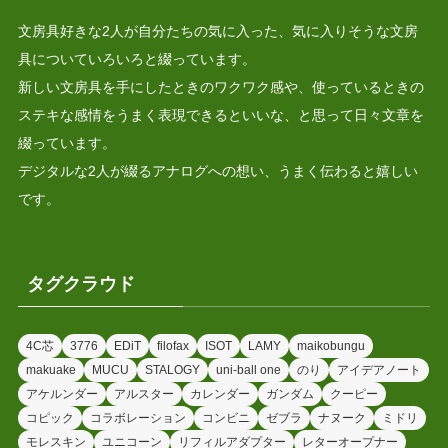
文房具好きな2人が自分たちの気に入った、気に入りそうな文房
具についていろいろと綴っています。
新しい文房具を手にしたときのワクワク感や、使っているときの
ステキな感情をうまく表現できるといいな、と思って日々文章を
綴っています。
デジタルな2人が綴るアナログへの想い、うまく伝わると嬉しい
です。
タグクラウド
4C芯
3776
EDiT
filofax
ISOT
LAMY
maikobungu
makuake
MUCU
STALOGY
uni-ball one
のり
アイデアノート
アケルンダー
アルスター
カレンダー
ガンダム
クーピー
コピック
コラボレーション
コンビニ
ゼブラ
ナヌーク
ミドリ
モレスキン
ユニコーン
リフィルアダプター
レターオープナー