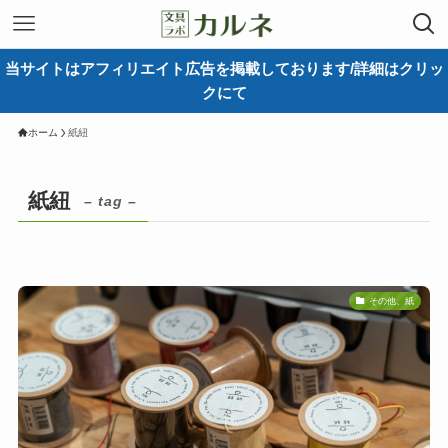
当サイトはアフィリエイト広告を掲載しております/詳細はクリッ
クにて
ホーム
紙紐
紙紐
– tag –
その他、紙