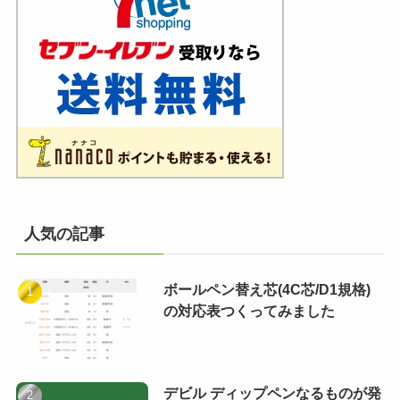
人気の記事
ボールペン替え芯(4C芯/D1規格)
の対応表つくってみました
デビル ディップペンなるものが発