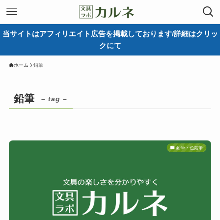
当サイトはアフィリエイト広告を掲載しております/詳細はクリッ
クにて
ホーム
鉛筆
鉛筆
– tag –
鉛筆・色鉛筆