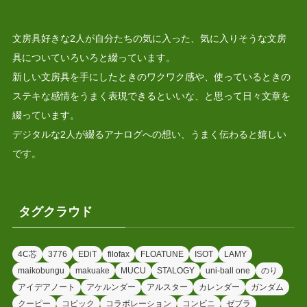
文房具好きな2人が自分たちの気に入った、気に入りそうな文房
具についていろいろと綴っています。
新しい文房具を手にしたときのワクワク感や、使っているときの
ステキな感情をうまく表現できるといいな、と思って日々文章を
綴っています。
デジタルな2人が綴るアナログへの想い、うまく伝わると嬉しい
です。
タグクラウド
4C芯
3776
EDiT
filofax
FLOATUNE
ISOT
LAMY
maikobungu
makuake
MUCU
STALOGY
uni-ball one
のり
アイデアノート
アケルンダー
アルスター
カレンダー
ガンダム
クーピー
コピック
コラボレーション
コンビニ
ゼブラ