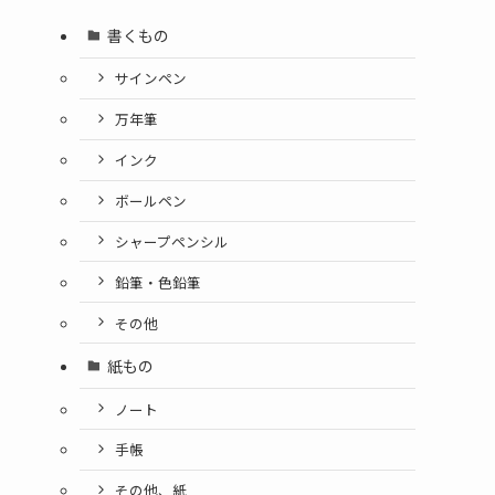
書くもの
サインペン
万年筆
インク
ボールペン
シャープペンシル
鉛筆・色鉛筆
その他
紙もの
ノート
手帳
その他、紙