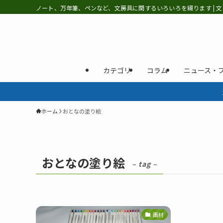
ノート、万年筆、ペンなど、文房具に関するいろいろを綴ります | 文
カテゴリ
コラム
ニュース・
ホーム
おとなの塗り絵
おとなの塗り絵
– tag –
画材