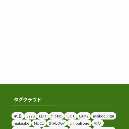
タグクラウド
4C芯
3776
EDiT
filofax
ISOT
LAMY
maikobungu
makuake
MUCU
STALOGY
uni-ball one
のり