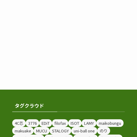
タグクラウド
4C芯
3776
EDiT
filofax
ISOT
LAMY
maikobungu
makuake
MUCU
STALOGY
uni-ball one
のり