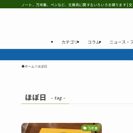
ノート、万年筆、ペンなど、文房具に関するいろいろを綴ります | 文
カテゴリ
コラム
ニュース・
ホーム
ほぼ日
ほぼ日
– tag –
万年筆