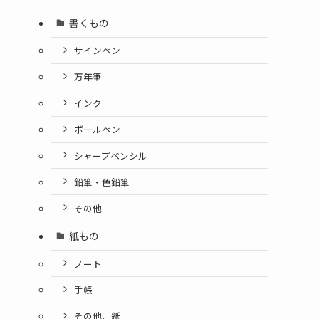
書くもの
サインペン
万年筆
インク
ボールペン
シャープペンシル
鉛筆・色鉛筆
その他
紙もの
ノート
手帳
その他、紙