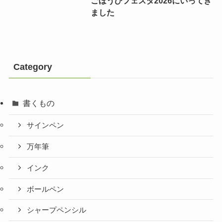
ごほうびフェスタ2026にいってき
ました
Category
書くもの
サインペン
万年筆
インク
ボールペン
シャープペンシル