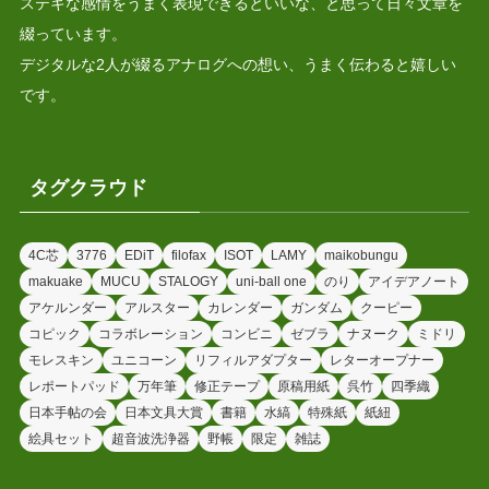
ステキな感情をうまく表現できるといいな、と思って日々文章を
綴っています。
デジタルな2人が綴るアナログへの想い、うまく伝わると嬉しい
です。
タグクラウド
4C芯
3776
EDiT
filofax
ISOT
LAMY
maikobungu
makuake
MUCU
STALOGY
uni-ball one
のり
アイデアノート
アケルンダー
アルスター
カレンダー
ガンダム
クーピー
コピック
コラボレーション
コンビニ
ゼブラ
ナヌーク
ミドリ
モレスキン
ユニコーン
リフィルアダプター
レターオープナー
レポートパッド
万年筆
修正テープ
原稿用紙
呉竹
四季織
日本手帖の会
日本文具大賞
書籍
水縞
特殊紙
紙紐
絵具セット
超音波洗浄器
野帳
限定
雑誌