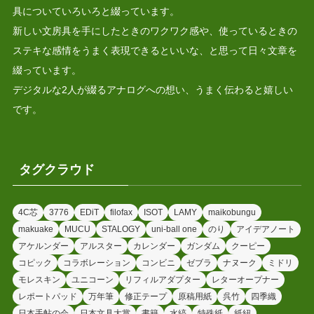
具についていろいろと綴っています。
新しい文房具を手にしたときのワクワク感や、使っているときの
ステキな感情をうまく表現できるといいな、と思って日々文章を
綴っています。
デジタルな2人が綴るアナログへの想い、うまく伝わると嬉しい
です。
タグクラウド
4C芯
3776
EDiT
filofax
ISOT
LAMY
maikobungu
makuake
MUCU
STALOGY
uni-ball one
のり
アイデアノート
アケルンダー
アルスター
カレンダー
ガンダム
クーピー
コピック
コラボレーション
コンビニ
ゼブラ
ナヌーク
ミドリ
モレスキン
ユニコーン
リフィルアダプター
レターオープナー
レポートパッド
万年筆
修正テープ
原稿用紙
呉竹
四季織
日本手帖の会
日本文具大賞
書籍
水縞
特殊紙
紙紐