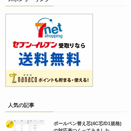
人気の記事
ボールペン替え芯(4C芯/D1規格)
の対応表つくってみました