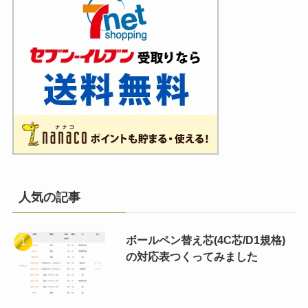
人気の記事
ボールペン替え芯(4C芯/D1規格)
の対応表つくってみました