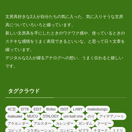
文房具好きな2人が自分たちの気に入った、気に入りそうな文房
具についていろいろと綴っています。
新しい文房具を手にしたときのワクワク感や、使っているときの
ステキな感情をうまく表現できるといいな、と思って日々文章を
綴っています。
デジタルな2人が綴るアナログへの想い、うまく伝わると嬉しい
です。
タグクラウド
4C芯
3776
EDiT
filofax
ISOT
LAMY
maikobungu
makuake
MUCU
STALOGY
uni-ball one
のり
アイデアノート
アケルンダー
アルスター
カレンダー
ガンダム
クーピー
コピック
コラボレーション
コンビニ
ゼブラ
ナヌーク
ミドリ