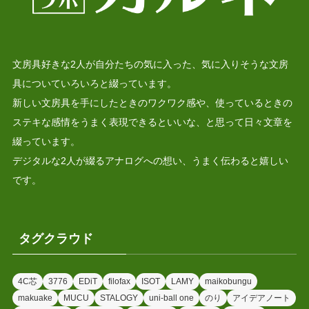
文房具好きな2人が自分たちの気に入った、気に入りそうな文房
具についていろいろと綴っています。
新しい文房具を手にしたときのワクワク感や、使っているときの
ステキな感情をうまく表現できるといいな、と思って日々文章を
綴っています。
デジタルな2人が綴るアナログへの想い、うまく伝わると嬉しい
です。
タグクラウド
4C芯
3776
EDiT
filofax
ISOT
LAMY
maikobungu
makuake
MUCU
STALOGY
uni-ball one
のり
アイデアノート