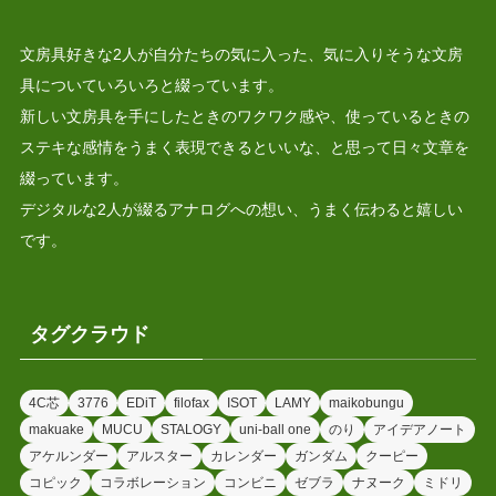
文房具好きな2人が自分たちの気に入った、気に入りそうな文房
具についていろいろと綴っています。
新しい文房具を手にしたときのワクワク感や、使っているときの
ステキな感情をうまく表現できるといいな、と思って日々文章を
綴っています。
デジタルな2人が綴るアナログへの想い、うまく伝わると嬉しい
です。
タグクラウド
4C芯
3776
EDiT
filofax
ISOT
LAMY
maikobungu
makuake
MUCU
STALOGY
uni-ball one
のり
アイデアノート
アケルンダー
アルスター
カレンダー
ガンダム
クーピー
コピック
コラボレーション
コンビニ
ゼブラ
ナヌーク
ミドリ