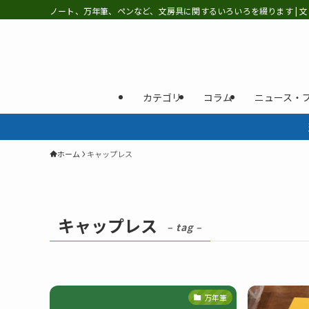
ノート、万年筆、ペンなど、文房具に関するいろいろを綴ります | 文
カテゴリ
コラム
ニュース・
ホーム
キャップレス
キャップレス
– tag –
万年筆