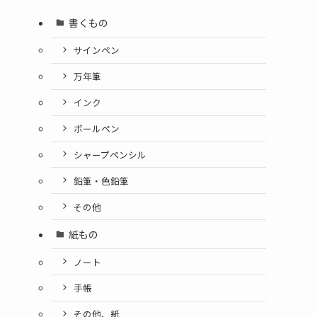
書くもの
サインペン
万年筆
インク
ボールペン
シャープペンシル
鉛筆・色鉛筆
その他
紙もの
ノート
手帳
その他、紙