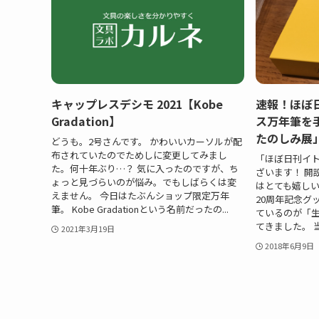
キャップレスデシモ 2021【Kobe
速報！ほぼ
Gradation】
ス万年筆を
たのしみ展
どうも。2号さんです。 かわいいカーソルが配
布されていたのでためしに変更してみまし
「ほぼ日刊イト
た。何十年ぶり…？ 気に入ったのですが、ち
ざいます！ 開
ょっと見づらいのが悩み。でもしばらくは変
はとても嬉しい
えません。 今日はたぶんショップ限定万年
20周年記念グ
筆。 Kobe Gradationという名前だったの...
ているのが「
てきました。 当
2021年3月19日
2018年6月9日