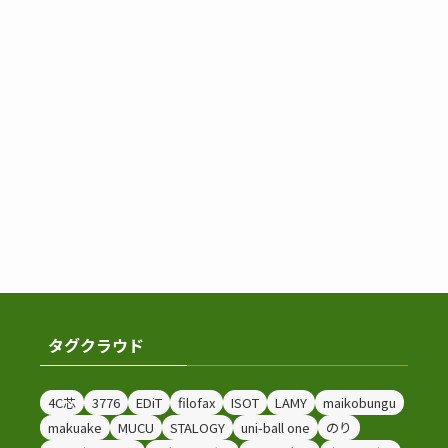
タグクラウド
4C芯
3776
EDiT
filofax
ISOT
LAMY
maikobungu
makuake
MUCU
STALOGY
uni-ball one
のり