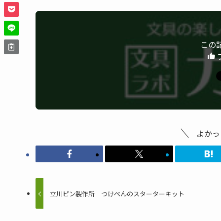
この
よかっ
立川ピン製作所 つけぺんのスターターキット