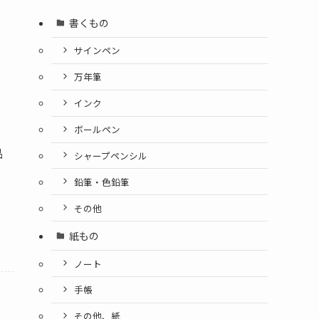
書くもの
サインペン
万年筆
インク
ボールペン
な
品
シャープペンシル
鉛筆・色鉛筆
その他
紙もの
ノート
手帳
その他、紙