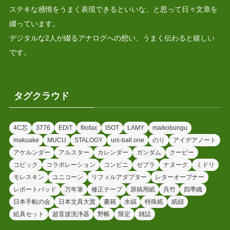
ステキな感情をうまく表現できるといいな、と思って日々文章を
綴っています。
デジタルな2人が綴るアナログへの想い、うまく伝わると嬉しい
です。
タグクラウド
4C芯
3776
EDiT
filofax
ISOT
LAMY
maikobungu
makuake
MUCU
STALOGY
uni-ball one
のり
アイデアノート
アケルンダー
アルスター
カレンダー
ガンダム
クーピー
コピック
コラボレーション
コンビニ
ゼブラ
ナヌーク
ミドリ
モレスキン
ユニコーン
リフィルアダプター
レターオープナー
レポートパッド
万年筆
修正テープ
原稿用紙
呉竹
四季織
日本手帖の会
日本文具大賞
書籍
水縞
特殊紙
紙紐
絵具セット
超音波洗浄器
野帳
限定
雑誌