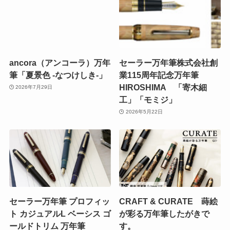
ancora（アンコーラ）万年
セーラー万年筆株式会社創
筆「夏景色 -なつけしき-」
業115周年記念万年筆
HIROSHIMA 「寄木細
2026年7月29日
工」「モミジ」
2026年5月22日
セーラー万年筆 プロフィッ
CRAFT & CURATE 蒔絵
ト カジュアルL ベーシス ゴ
が彩る万年筆したがきで
ールドトリム 万年筆
す。