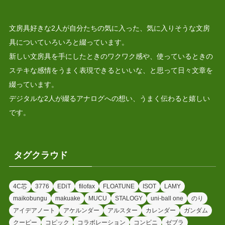
文房具好きな2人が自分たちの気に入った、気に入りそうな文房
具についていろいろと綴っています。
新しい文房具を手にしたときのワクワク感や、使っているときの
ステキな感情をうまく表現できるといいな、と思って日々文章を
綴っています。
デジタルな2人が綴るアナログへの想い、うまく伝わると嬉しい
です。
タグクラウド
4C芯
3776
EDiT
filofax
FLOATUNE
ISOT
LAMY
maikobungu
makuake
MUCU
STALOGY
uni-ball one
のり
アイデアノート
アケルンダー
アルスター
カレンダー
ガンダム
クーピー
コピック
コラボレーション
コンビニ
ゼブラ