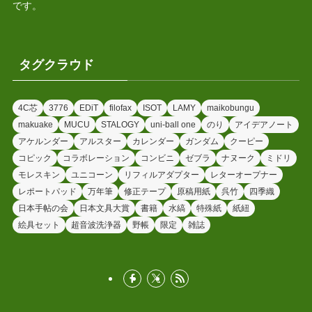
です。
タグクラウド
4C芯
3776
EDiT
filofax
ISOT
LAMY
maikobungu
makuake
MUCU
STALOGY
uni-ball one
のり
アイデアノート
アケルンダー
アルスター
カレンダー
ガンダム
クーピー
コピック
コラボレーション
コンビニ
ゼブラ
ナヌーク
ミドリ
モレスキン
ユニコーン
リフィルアダプター
レターオープナー
レポートパッド
万年筆
修正テープ
原稿用紙
呉竹
四季織
日本手帖の会
日本文具大賞
書籍
水縞
特殊紙
紙紐
絵具セット
超音波洗浄器
野帳
限定
雑誌