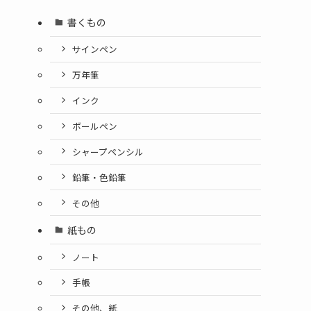
書くもの
サインペン
万年筆
インク
ボールペン
シャープペンシル
鉛筆・色鉛筆
その他
紙もの
ノート
手帳
その他、紙