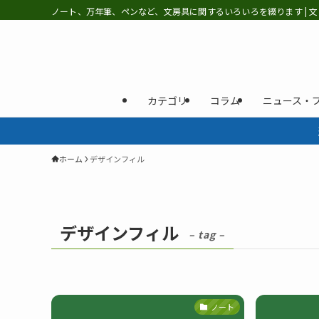
ノート、万年筆、ペンなど、文房具に関するいろいろを綴ります | 文
カテゴリ
コラム
ニュース・
ホーム
デザインフィル
デザインフィル
– tag –
ノート