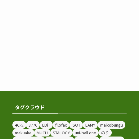
タグクラウド
4C芯
3776
EDiT
filofax
ISOT
LAMY
maikobungu
makuake
MUCU
STALOGY
uni-ball one
のり