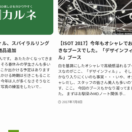
ィル、スパイラルリング
【ISOT 2017】今年もオシャレで
商品追加
きなブースでした。「デザインフ
ル」ブース
んです。 あたたかくなってきま
ろそろ春休みの学生さんも多い
白を基調にしたオシャレで高級感溢れるブ
どこか出かける予定はあります
スなのがここ、「デザインフィル」。 そし
出かける時期は引きこもること
かなり入りにくいのも事実・・・いや、オ
、今年は人が多くなさそうなと
ャレだし、スタッフの皆さん美人も多いの
写真の練習をしたいで...
す、ここ。 今回のブースもかなり凝ってま
た。 まずはお馴染みMDノート関係 手...
2017年7月8日