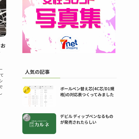
おお
ィ
ー
人気の記事
て
シ
で
ボールペン替え芯(4C芯/D1規
し
格)の対応表つくってみました
デビル ディップペンなるもの
が発売されたらしい