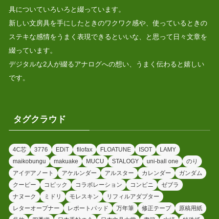
具についていろいろと綴っています。
新しい文房具を手にしたときのワクワク感や、使っているときの
ステキな感情をうまく表現できるといいな、と思って日々文章を
綴っています。
デジタルな2人が綴るアナログへの想い、うまく伝わると嬉しい
です。
タグクラウド
4C芯
3776
EDiT
filofax
FLOATUNE
ISOT
LAMY
maikobungu
makuake
MUCU
STALOGY
uni-ball one
のり
アイデアノート
アケルンダー
アルスター
カレンダー
ガンダム
クーピー
コピック
コラボレーション
コンビニ
ゼブラ
ナヌーク
ミドリ
モレスキン
リフィルアダプター
レターオープナー
レポートパッド
万年筆
修正テープ
原稿用紙