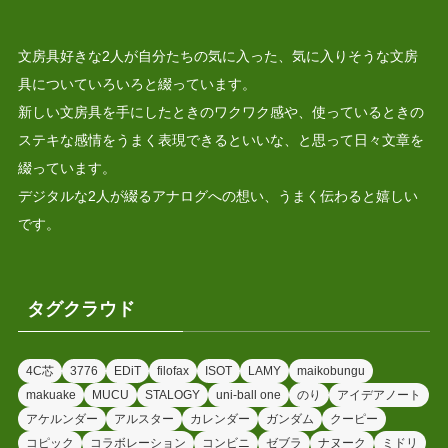
文房具好きな2人が自分たちの気に入った、気に入りそうな文房
具についていろいろと綴っています。
新しい文房具を手にしたときのワクワク感や、使っているときの
ステキな感情をうまく表現できるといいな、と思って日々文章を
綴っています。
デジタルな2人が綴るアナログへの想い、うまく伝わると嬉しい
です。
タグクラウド
4C芯
3776
EDiT
filofax
ISOT
LAMY
maikobungu
makuake
MUCU
STALOGY
uni-ball one
のり
アイデアノート
アケルンダー
アルスター
カレンダー
ガンダム
クーピー
コピック
コラボレーション
コンビニ
ゼブラ
ナヌーク
ミドリ