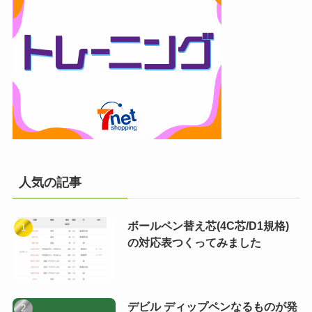
人気の記事
ボールペン替え芯(4C芯/D1規格)
の対応表つくってみました
デビル ディップペンなるものが発