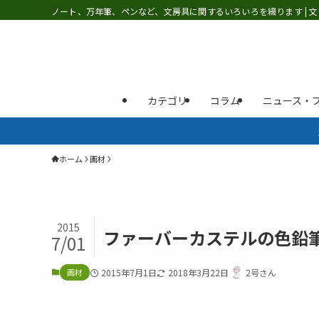
ノート、万年筆、ペンなど、文房具に関するいろいろを綴ります | 文
カテゴリ
コラム
ニュース・
ホーム
画材
2015
ファーバーカステルの色鉛
7/01
画材
2015年7月1日
2018年3月22日
2号さん