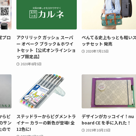
堂プロ
アクリリック ガッシュ スーパ
ぺんてる史上もっとも軽い
ー オペーク ブラック＆ホワイ
ッチセット 発売
トセット【公式オンラインショ
2020年7月15日
ップ限定品】
2020年8月5日
からピ
ステッドラーからピグメントラ
デザインがカッコイイ！nu
のサン
イナー カラーの新色が登場! 全
board CE を手に入れた！
たので
12色に!
2019年10月15日