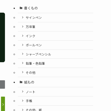
書くもの
サインペン
万年筆
インク
ボールペン
シャープペンシル
鉛筆・色鉛筆
その他
紙もの
ノート
手帳
その他、紙