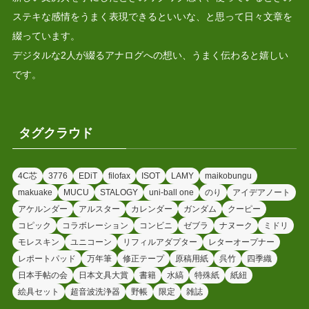
ステキな感情をうまく表現できるといいな、と思って日々文章を
綴っています。
デジタルな2人が綴るアナログへの想い、うまく伝わると嬉しい
です。
タグクラウド
4C芯
3776
EDiT
filofax
ISOT
LAMY
maikobungu
makuake
MUCU
STALOGY
uni-ball one
のり
アイデアノート
アケルンダー
アルスター
カレンダー
ガンダム
クーピー
コピック
コラボレーション
コンビニ
ゼブラ
ナヌーク
ミドリ
モレスキン
ユニコーン
リフィルアダプター
レターオープナー
レポートパッド
万年筆
修正テープ
原稿用紙
呉竹
四季織
日本手帖の会
日本文具大賞
書籍
水縞
特殊紙
紙紐
絵具セット
超音波洗浄器
野帳
限定
雑誌